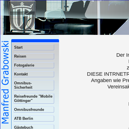
Start
Der I
Reisen
Fotogalerie
z
DIESE INTRNETR
Kontakt
Angaben wie Pre
Omnibus-
Vereinsak
Sicherheit
Reisefreunde "Mobile
Göttinger"
Omnibusfreunde
ATB Berlin
Gästebuch